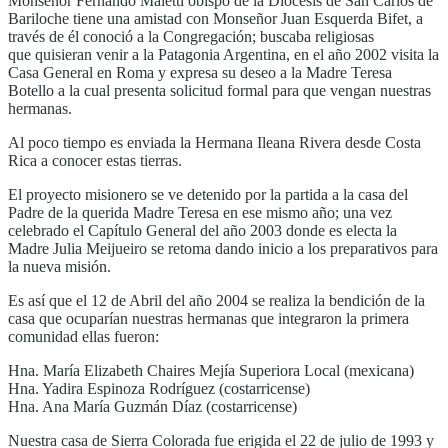
Monseñor Fernando Maletti obispo de la Diócesis de San Carlos de
Bariloche tiene una amistad con Monseñor Juan Esquerda Bifet, a
través de él conoció a la Congregación; buscaba religiosas
que quisieran venir a la Patagonia Argentina, en el año 2002 visita la
Casa General en Roma y expresa su deseo a la Madre Teresa
Botello a la cual presenta solicitud formal para que vengan nuestras
hermanas.
Al poco tiempo es enviada la Hermana Ileana Rivera desde Costa
Rica a conocer estas tierras.
El proyecto misionero se ve detenido por la partida a la casa del
Padre de la querida Madre Teresa en ese mismo año; una vez
celebrado el Capítulo General del año 2003 donde es electa la
Madre Julia Meijueiro se retoma dando inicio a los preparativos para
la nueva misión.
Es así que el 12 de Abril del año 2004 se realiza la bendición de la
casa que ocuparían nuestras hermanas que integraron la primera
comunidad ellas fueron:
Hna. María Elizabeth Chaires Mejía Superiora Local (mexicana)
Hna. Yadira Espinoza Rodríguez (costarricense)
Hna. Ana María Guzmán Díaz (costarricense)
Nuestra casa de Sierra Colorada fue erigida el 22 de julio de 1993 y