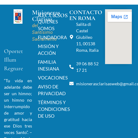
Misioneras
CONTACTO
RECURSOS
EN ROMA
Clarisas
QUIÉNES
Salita di
del
SOMOS
Castel
Santísimo
FUNDADORA
Giubileo
Sacramento
11, 00138
MISIÓN Y
Roma, Italia
Oportet
ACCIÓN
Illum
FAMILIA
39 06 88 52
Regnare
INESIANA
17 21
VOCACIONES
“Tu vida en
misionerasclarisasweb@gmail.
AVISO DE
adelante debe
PRIVACIDAD
ser un himno;
un himno no
TÉRMINOS Y
interrumpido
CONDICIONES
de amor y
DE USO
gratitud hacia
ese Dios tres
veces Santo”. –