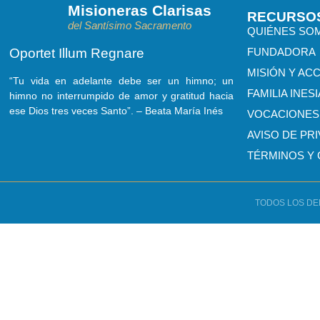
Misioneras Clarisas
RECURSO
del
Santísimo Sacramento
QUIÉNES SO
FUNDADORA
Oportet Illum Regnare
MISIÓN Y AC
“Tu vida en adelante debe ser un himno; un
FAMILIA INES
himno no interrumpido de amor y gratitud hacia
ese Dios tres veces Santo”. – Beata María Inés
VOCACIONES
AVISO DE PR
TÉRMINOS Y 
TODOS LOS DE