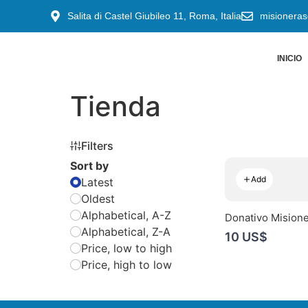
Salita di Castel Giubileo 11, Roma, Italia
misionera
INICIO
Tienda
Filters
Sort by
Add
Latest
Oldest
Alphabetical, A-Z
Donativo Misione
Alphabetical, Z-A
10 US$
Price, low to high
Price, high to low