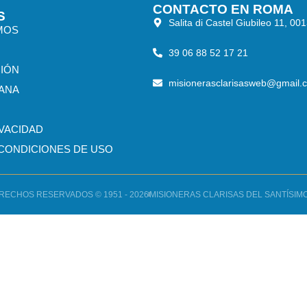
CONTACTO EN ROMA
S
Salita di Castel Giubileo 11, 00
MOS
39 06 88 52 17 21
CIÓN
misionerasclarisasweb@gmail.
IANA
IVACIDAD
CONDICIONES DE USO
RECHOS RESERVADOS © 1951 - 2026
MISIONERAS CLARISAS DEL SANTÍSI