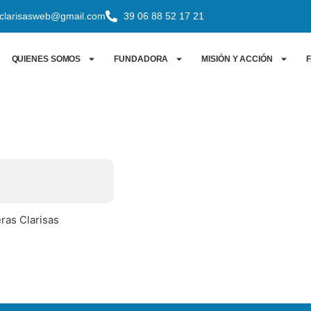
sclarisasweb@gmail.com
39 06 88 52 17 21
QUIENES SOMOS
FUNDADORA
MISIÓN Y ACCIÓN
F
ras Clarisas