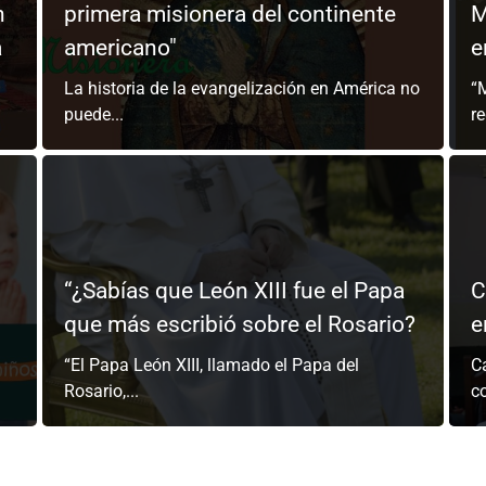
n
primera misionera del continente
M
a
americano"
e
La historia de la evangelización en América no
“
puede...
re
“¿Sabías que León XIII fue el Papa
C
que más escribió sobre el Rosario?
e
“El Papa León XIII, llamado el Papa del
C
Rosario,...
c