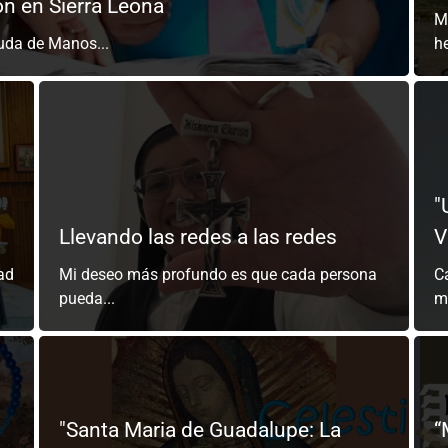
ón en Sierra Leona
M
uda de Manos...
h
"
Llevando las redes a las redes
V
dad
Mi deseo más profundo es que cada persona
C
pueda...
mi
"Santa Maria de Guadalupe: La
“