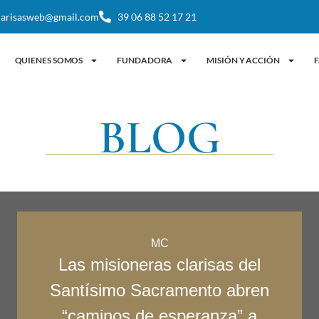
larisasweb@gmail.com
39 06 88 52 17 21
QUIENES SOMOS
FUNDADORA
MISIÓN Y ACCIÓN
F
BLOG
MC
Las misioneras clarisas del
Santísimo Sacramento abren
“caminos de esperanza” a