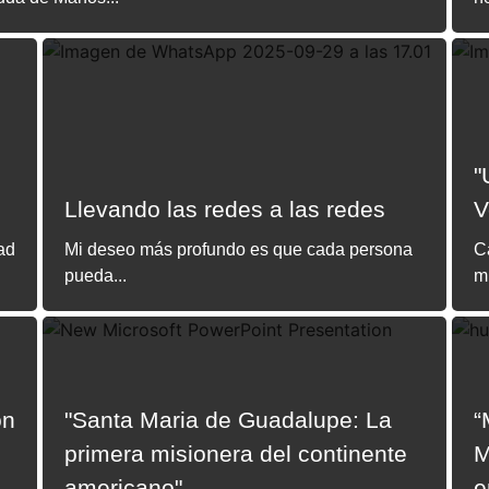
"
Llevando las redes a las redes
V
dad
Mi deseo más profundo es que cada persona
C
pueda...
mi
ón
"Santa Maria de Guadalupe: La
“
primera misionera del continente
M
americano"
e