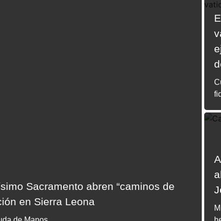
E
v
e
d
Cu
fi
A
a
tísimo Sacramento abren “caminos de
J
ción en Sierra Leona
M
uda de Manos...
h