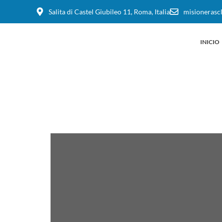
Salita di Castel Giubileo 11, Roma, Italia
misionerasc
INICIO