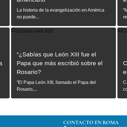
La historia de la evangelización en América
“M
no puede...
re
“¿Sabías que León XIII fue el
a
Papa que más escribió sobre el
C
Rosario?
e
“El Papa León XIII, llamado el Papa del
C
Rosario,...
c
CONTACTO EN ROMA