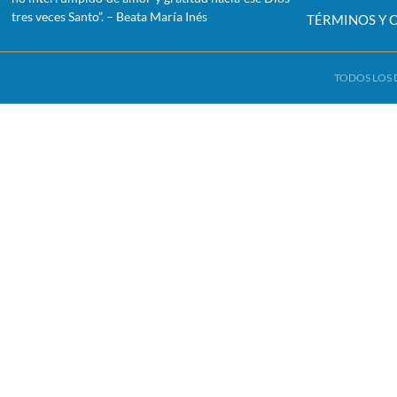
tres veces Santo”. – Beata María Inés
TÉRMINOS Y 
TODOS LOS 