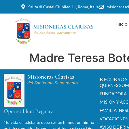
Salita di Castel Giubileo 11, Roma, Italia
misionerasc
INICIO
Madre Teresa Bote
Misioneras Clarisas
RECURSOS
del
Santísimo Sacramento
QUIÉNES SO
FUNDADORA
MISIÓN Y AC
Oportet Illum Regnare
FAMILIA INES
VOCACIONES
“Tu vida en adelante debe ser un himno; un himno
AVISO DE PRI
no interrumpido de amor y gratitud hacia ese Dios