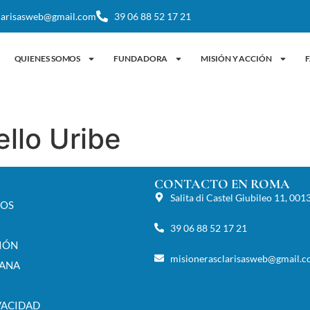
larisasweb@gmail.com
39 06 88 52 17 21
QUIENES SOMOS
FUNDADORA
MISIÓN Y ACCIÓN
F
llo Uribe
CONTACTO EN ROMA
Salita di Castel Giubileo 11, 001
MOS
39 06 88 52 17 21
CIÓN
misionerasclarisasweb@gmail.
IANA
VACIDAD